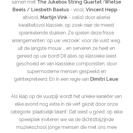
samen met
The Jukebox String Quartet
(
Wietse
Beels / Liesbeth Baelus
- viool,
Vincent Hepp
-
altviool,
Martijn Vink
- cello) door allerlei
kwaliteitsvol klassiek, op zoek naar de meest
sprankelende stukken. Ze spelen deze frisse
arrangementen 'op uw verzoek', voor de vuist weg,
uit de langste mouw … en serveren ze heet en
gereed op uw bord! Dit alles op klassieke leest
geschoeid en van klassieke componisten, door
supermoderne mensen gespeeld en
geïnterpreteerd. En in een regie van
Dimitri Leue
.
Als klap op de vuurpijl wordt het unieke karakter van
elke avond nog extra in de verf gezet door onze
categorie 'plaatselijk talent'. Dat leest u goed: op elke
speelplek inviteren we via de dichtstbijzijnde
muziekschool jonge mensen die met ons mee